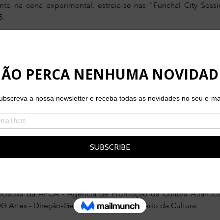
ante na cena experimental, estreia-se nas "Funchal City Se
5.
sitor português, 'Hocus' centra-se na criação de camadas
s últimos anos, tem colaborado e partilhado o palco com al
l, como Nate Wooley, Peachfuzz, Ricardo Roscano, Garfo, Susa
o o Teatro S. Luiz, a Galeria Zé dos Bois, Casa da Música, Fe
 digressões pela Europa.
 um workshop dirigido pelo artista sobre o tema "Processa
o músico - com formação e tradição no jazz - irá explorar 
 estudantes e amantes do jazz e da música experimental, be
dades!
niciativa da APCA - Agência de Promoção da Cultura Atlântic
Artes - Direção-Geral das Artes / Ministério da Cultura.