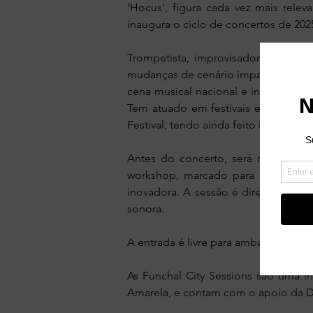
'Hocus', figura cada vez mais relev
inaugura o ciclo de concertos de 202
Trompetista, improvisador e compo
mudanças de cenário impactantes. No
cena musical nacional e internaciona
Tem atuado em festivais e salas com
Festival, tendo ainda feito inúmeras
Antes do concerto, será realizado
workshop, marcado para as 16h00, 
inovadora. A sessão é direcionada a
sonora.
A entrada é livre para ambas as ativi
As Funchal City Sessions são uma i
Amarela, e contam com o apoio da DG 