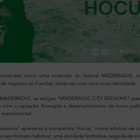
e concebidas como uma extensão do festival MADEIRADiG, 
o de regresso ao Funchal, desta vez com uma nova identidade.
l MADEIRADiG, as antigas "MADEIRADiG CiTY SESSIONS" pass
om a captação, formação e desenvolvimento de novos público
 experimental.
Sessions" apresenta o trompetista 'Hocus', nome artístico de Jo
 o seu formato habitual: uma atividade formativa, seguida de c