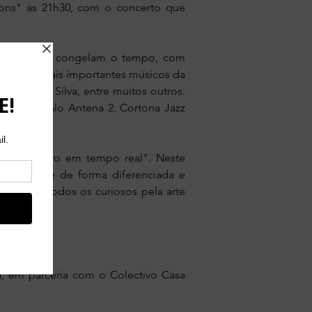
ssions" às 21h30, com o concerto que
 sonoras que congelam o tempo, com
guns dos mais importantes músicos da
na Santos Silva, entre muitos outros.
stival Robalo Antena 2, Cortona Jazz
mento sonoro em tempo real". Neste
o trompete de forma diferenciada e
m como a todos os curiosos pela arte
a, em parceria com o Colectivo Casa