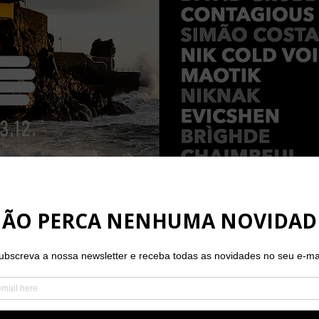
lântica - APCA, em parceria com a agência cultural Digital in
edicado à música eletrónica e experimental - MADEIRADiG. De
brados
com um line-up novamente pautado pela diversidade 