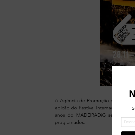
A Agência de Promoção da Cultura At
edição do Festival internacional d
anos do MADEIRADiG serão cele
programados.