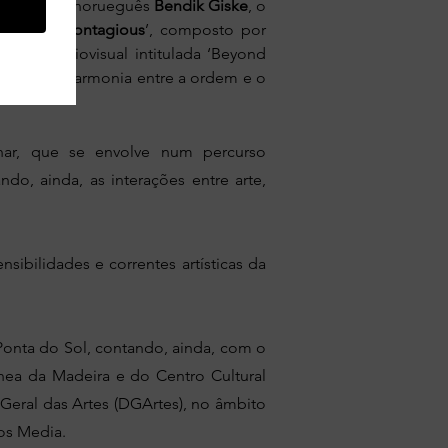
saxofonista norueguês
Bendik Giske
, o
imental ‘
Contagious
’, composto por
 peça audiovisual intitulada ‘Beyond
 avaliar a harmonia entre a ordem e o
plinar, que se envolve num percurso
ando, ainda, as interações entre arte,
ibilidades e correntes artísticas da
Ponta do Sol, contando, ainda, com o
ea da Madeira e do Centro Cultural
Geral das Artes (DGArtes), no âmbito
vos Media.