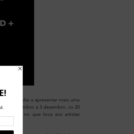
 Berlin, volta a apresentar mais uma
 28 de novembro a 3 dezembro, os 20
artística no que toca aos artistas