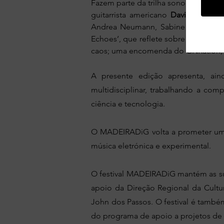
Fazem parte da trilha sonora deste an
guitarrista americano
David Grubb
s
Andrea Neumann, Sabine Ercklentz
Echoes’, que reflete sobre a passage
caos; uma encomenda do GNRation, C
A presente edição apresenta, ai
multidisciplinar, trabalhando a compo
ciência e tecnologia.
O MADEIRADiG volta a prometer uma v
música eletrónica e experimental.
O festival MADEIRADiG mantém as sua
apoio da Direção Regional da Cult
John dos Passos. O festival é també
do programa de apoio a projetos de