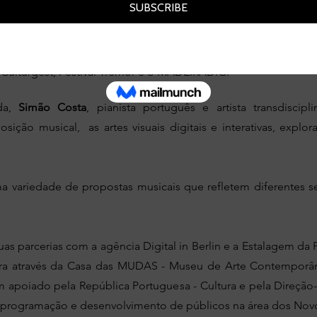
o: o guitarrista polaco
Raphael Rogiń​ski
,
Christina Kubisch
, o 
,
Evicshen
,
NikNak
,
Brighde Chaimbeul
e, ainda, o trio exper
 e Mieko Suzuki.
Nik Cold Void
e
MAOTIK
, apresentarão uma
m do tempo e o conceito de infinito, abraçando a incerteza ao
ulturgest, Festival Tremor e o MADEIRADiG.
nda,
Simão Costa
, pianista português e artista transdisci
sição musical, as artes visuais digitais e interativas, explor
ariedade de propostas musicais que refletem diferentes sens
s parcerias com a agência Digital in Berlin e a Estalagem da 
ura através da Casa das MUDAS - Museu de Arte Contemporân
m apoiado pela República Portuguesa - Cultura e pela Direção-
 programação e desenvolvimento de públicos na área dos No