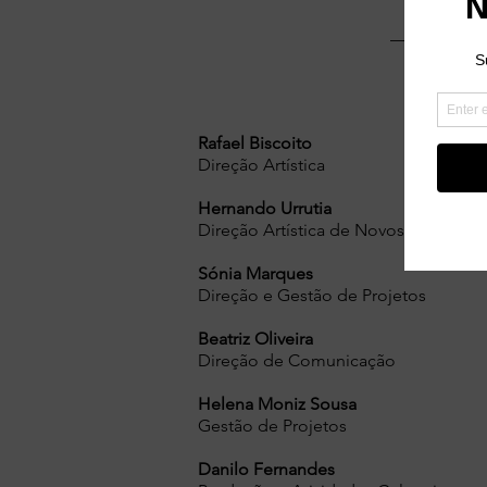
Rafael Biscoito
Direção Artística
Hernando Urrutia
Direção Artística de Novos Media
Sónia Marques
Direção e Gestão de Projetos
Beatriz Oliveira
Direção de Comunicação
Helena Moniz Sousa
Gestão de Projetos
Danilo Fernandes