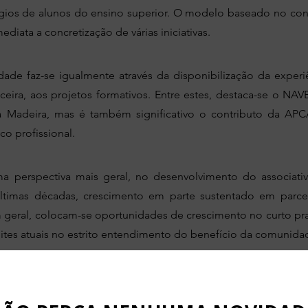
ágios de alunos do ensino superior. O modelo baseado no conc
ata a concretização de várias iniciativas.
ade faz-se igualmente através da disponibilização da experi
anceira, aos projetos formativos. Entre estes, destaca-se o 
a Madeira, mas é também significativo o contributo da APC
co profissional.
 perspectiva mais geral, no desenvolvimento do associativi
últimas décadas, crescimento em parte sustentado em parce
 geral, colocam-se oportunidades de crescimento no curto pra
imites atuais no estrito entendimento do benefício da comunida
O nosso percurso