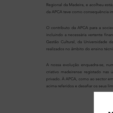
Regional da Madeira, e acolheu est
da APCA teve como consequência imedi
O contributo da APCA para a socied
incluindo a necessária vertente fin
Gestão Cultural, da Universidade d
realizados no âmbito do ensino técni
A nossa evolução enquadra-se, numa
criativo madeirense registado nas 
privado. À APCA, como ao sector em
acima referidos e desafiar os seus l