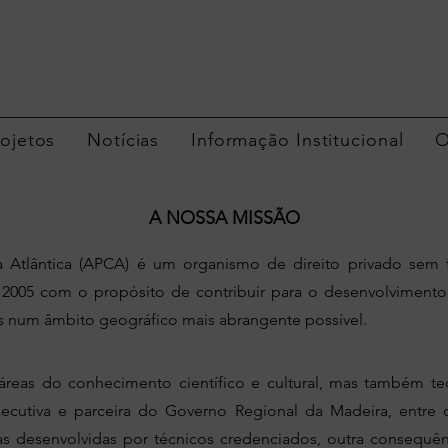
rojetos
Notícias
Informação Institucional
O
A NOSSA MISSÃO
Atlântica (APCA) é um organismo de direito privado sem f
005 com o propósito de contribuir para o desenvolvimento
icas num âmbito geográfico mais abrangente possível.
reas do conhecimento científico e cultural, mas também t
xecutiva e parceira do Governo Regional da Madeira, entre o
ivas desenvolvidas por técnicos credenciados, outra conseq