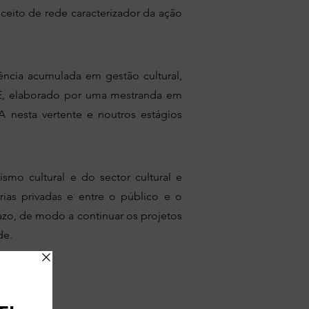
eito de rede caracterizador da ação
ência acumulada em gestão cultural,
NAVE, elaborado por uma mestranda em
A nesta vertente e noutros estágios
smo cultural e do sector cultural e
rias privadas e entre o público e o
zo, de modo a continuar os projetos
de.